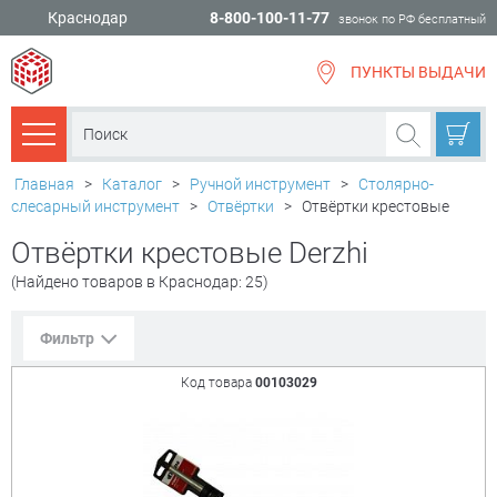
Краснодар
8-800-100-11-77
звонок по РФ бесплатный
ПУНКТЫ ВЫДАЧИ
всё для
ремонта
Каталог товаров
Главная
>
Каталог
>
Ручной инструмент
>
Столярно-
слесарный инструмент
>
Отвёртки
>
Отвёртки крестовые
Отвёртки крестовые Derzhi
(Найдено товаров в Краснодар: 25)
Фильтр
Код товара
00103029
Сорт. по:
Цене
Популярности
Цена:
+