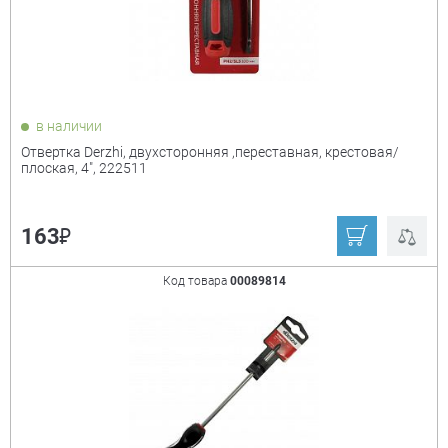
SL x PH
крестообразный
шлиц типа PH
прямой шлиц типа SL
в наличии
Размер
+
Отвертка Derzhi, двухсторонняя ,переставная, крестовая/
плоская, 4", 222511
0х100 мм
0х60 мм
0х75 мм
1х100 мм
₽
163
1х150 мм
1х38 мм
Код товара
00089814
1х75 мм
2х100 мм
2х150 мм
2х200 мм
2х38 мм
3х150 мм
3х200 мм
5х75 мм
6х32 мм
6х70 мм