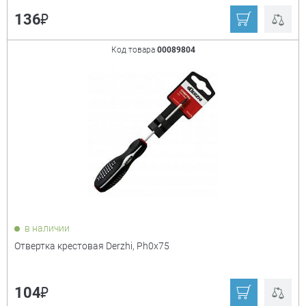
₽
136
Код товара
00089804
в наличии
Отвертка крестовая Derzhi, Ph0x75
₽
104