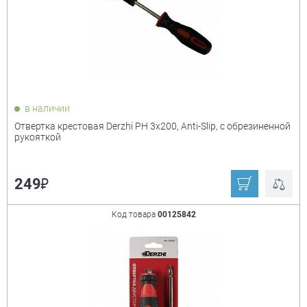
₽
Показать только
в наличии
товары в наличии
Отвертка крестовая Derzhi PH 3х200, Anti-Slip, с обрезиненной
рукояткой
Производитель:
+
₽
249
Derzhi
Stayer
Matrix
Kraftool
Код товара
00125842
Зубр
Ещё
Тип
+