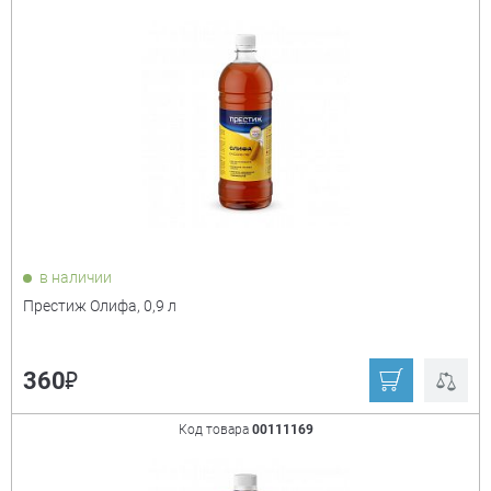
Сорт. по:
Цене
Популярности
Цена:
+
₽
Показать только
в наличии
товары в наличии
Престиж Олифа, 0,9 л
Производитель:
+
₽
360
Престиж
ХимАвто
Код товара
00111169
Ещё