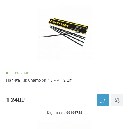
Сорт. по:
Цене
Популярности
Цена:
+
₽
Показать только
в наличии
товары в наличии
Напильник Champion 4,8 мм, 12 шт
Производитель:
+
₽
1 240
Champion
Stayer
Код товара
00106758
Зубр ручной
Зубр
инструмент