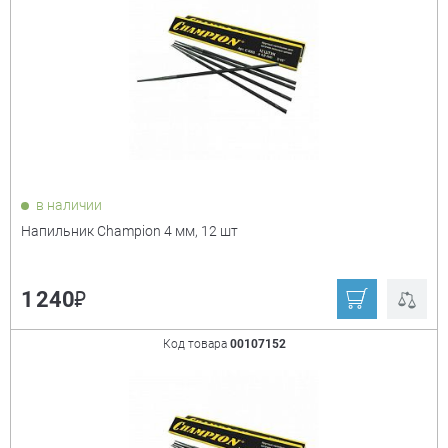
Сибртех
Ещё
Тип
+
квадратный
круглый
плоский
полукруглый
в наличии
трёхгранный
Напильник Champion 4 мм, 12 шт
Насечка
+
₽
1 240
№1
№2
Код товара
00107152
Длина лезвия
+
140 мм