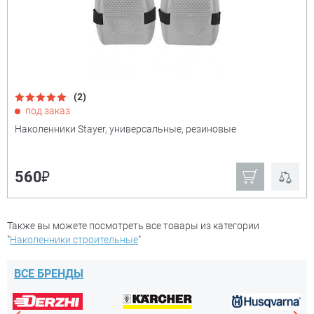
₽
(2)
Показать только
под заказ
товары в наличии
Наколенники Stayer, универсальные, резиновые
Производитель:
+
₽
560
Сибин
Stayer
Kraftool
Также вы можете посмотреть все товары из категории
Ещё
"
Наколенники строительные
"
Мощность
+
ВСЕ БРЕНДЫ