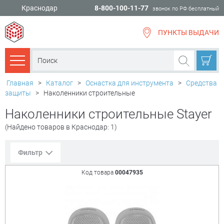
Краснодар
8-800-100-11-77
звонок по РФ бесплатный
ПУНКТЫ ВЫДАЧИ
всё для
ремонта
Каталог товаров
Главная
>
Каталог
>
Оснастка для инструмента
>
Средства
защиты
>
Наколенники строительные
Наколенники строительные Stayer
(Найдено товаров в Краснодар: 1)
Фильтр
Код товара
00047935
Сорт. по:
Цене
Популярности
Цена:
+