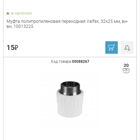
в наличии
Муфта полипропиленовая переходная Valfex, 32х25 мм, вн-
вн, 10013225
₽
15
Код товара
00088267
20