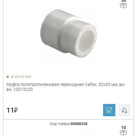
50
в наличии
Муфта полипропиленовая переходная Valfex, 32х20 мм, вн-
вн, 10013220
₽
11
Код товара
00088338
10