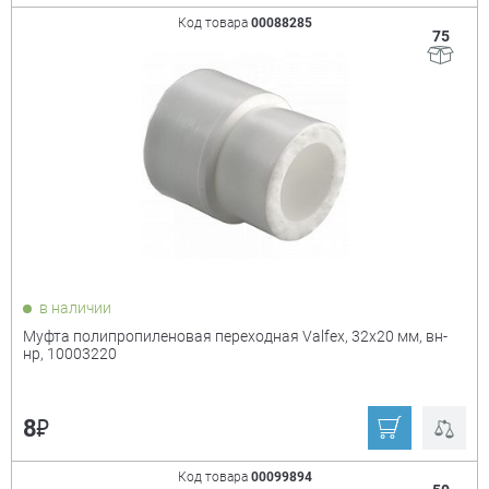
Код товара
00088285
75
в наличии
Муфта полипропиленовая переходная Valfex, 32х20 мм, вн-
нр, 10003220
₽
8
Код товара
00099894