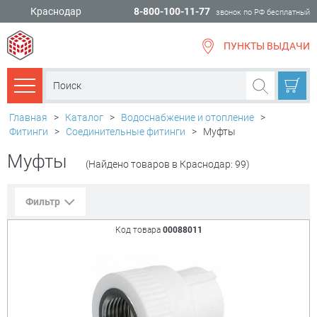
Краснодар
8-800-100-11-77
звонок по РФ бесплатный
ПУНКТЫ ВЫДАЧИ
всё для
ремонта
Каталог товаров
Главная
>
Каталог
>
Водоснабжение и отопление
>
Фитинги
>
Соединительные фитинги
>
Муфты
Муфты
(Найдено товаров в Краснодар: 99)
Фильтр
Код товара
00088011
Сорт. по:
Цене
Популярности
Цена:
+
₽