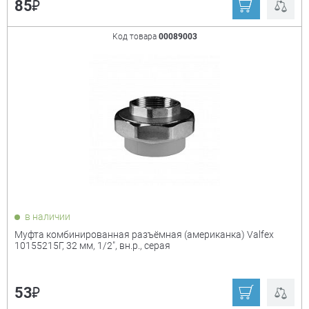
₽
85
Код товара
00089003
в наличии
Муфта комбинированная разъёмная (американка) Valfex
10155215Г, 32 мм, 1/2", вн.р., серая
₽
53