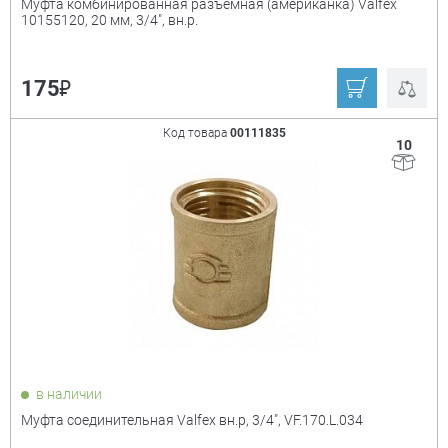
Муфта комбинированная разъёмная (американка) Valfex
10155120, 20 мм, 3/4", вн.р.
₽
175
Код товара
00111835
10
в наличии
Муфта соединительная Valfex вн.р, 3/4", VF.170.L.034