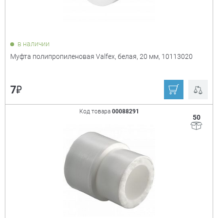
1"x1/2"
1/2"
25х20 мм
26х1/2"
3/4"
3/4"х1/2"
в наличии
Муфта полипропиленовая Valfex, белая, 20 мм, 10113020
32х20 мм
₽
Материал корпуса
+
7
латунь
полипропилен
Код товара
00088291
50
полипропилен/
латунь
Тип присоединения
+
раструбная сварка
резьбовой
резьбовой/
резьбовой/
обжимной
раструбная сварка