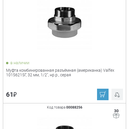
в наличии
Муфта комбинированная разъёмная (американка) Valfex
10156215Г, 32 мм, 1/2", нр.р., серая
₽
61
Код товара
00088256
30