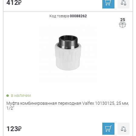
₽
412
Код товара
00088262
25
в наличии
Муфта комбинированная переходная Valfex 10130125, 25 мм,
1/2"
₽
123