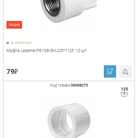
Акция
Показать только
в наличии
товары в наличии
Муфта Ledeme P8108-SHJ20*1/2F, 10 шт
Производитель:
+
₽
79
Valfex
Ledeme
Код товара
00088275
125
Ещё
Размер
+
1 1/4"
1"