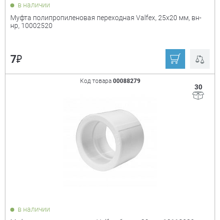
в наличии
Муфта полипропиленовая переходная Valfex, 25х20 мм, вн-
нр, 10002520
₽
7
Код товара
00088279
30
в наличии