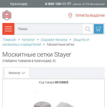
Краснодар
8-800-100-11-77
звонок по РФ бесплатный
ПУНКТЫ ВЫДАЧИ
всё для
ремонта
Каталог товаров
Главная
>
Каталог
>
Садовая техника
>
Защита от
насекомых и вредителей
>
Москитные сетки
Москитные сетки Stayer
(Найдено товаров в Краснодар: 6)
Фильтр
Код товара
00125825
Сорт. по:
Цене
Популярности
Цена:
+