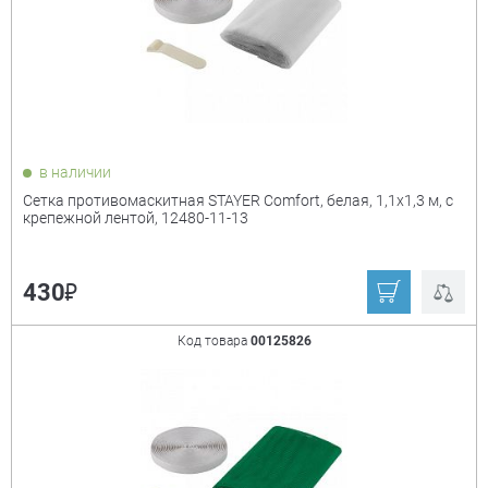
₽
Показать только
в наличии
товары в наличии
Сетка противомаскитная STAYER Comfort, белая, 1,1х1,3 м, с
крепежной лентой, 12480-11-13
Производитель:
+
₽
430
Stayer
Ещё
Код товара
00125826
Мощность
+