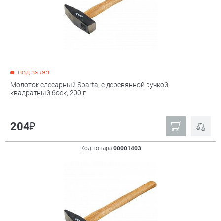
Kraftool
Зубр
Ещё
Россия
Сибртех
Диаметр раб. части
+
16 мм
27 мм
под заказ
35 мм
Молоток слесарный Sparta, с деревянной ручкой,
квадратный боек, 200 г
₽
204
Код товара
00001403