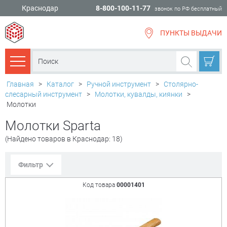
Краснодар
8-800-100-11-77
звонок по РФ бесплатный
ПУНКТЫ ВЫДАЧИ
всё для
ремонта
Каталог товаров
Главная
>
Каталог
>
Ручной инструмент
>
Столярно-
слесарный инструмент
>
Молотки, кувалды, киянки
>
Молотки
Молотки Sparta
(Найдено товаров в Краснодар: 18)
Фильтр
Код товара
00001401
Сорт. по:
Цене
Популярности
Цена:
+