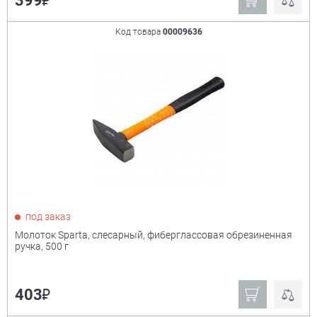
₽
399
Код товара
00009636
под заказ
Молоток Sparta, слесарный, фиберглассовая обрезиненная
ручка, 500 г
₽
403