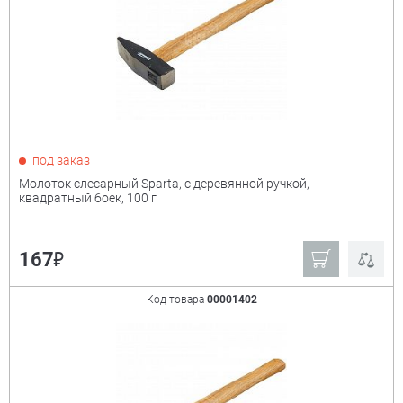
₽
Показать только
под заказ
товары в наличии
Молоток слесарный Sparta, с деревянной ручкой,
квадратный боек, 100 г
Производитель:
+
₽
167
Derzhi
Denzel
MIRAX
Сибин
Код товара
00001402
Stayer
Matrix
Зубр ручной
Sparta
инструмент