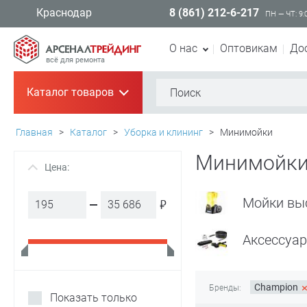
8 (861) 212-6-217
Краснодар
ПН — ЧТ: 9:
О нас
Оптовикам
До
всё для ремонта
Каталог товаров
+
Главная
>
Каталог
>
Уборка и клининг
>
Минимойки
Минимойки
Цена:
+
Мойки вы
₽
Аксессуа
Champion
Бренды:
Показать только