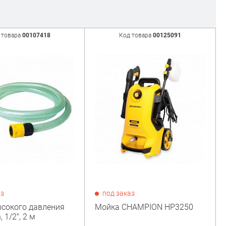
 товара
00107418
Код товара
00125091
аз
под заказ
сокого давления
Мойка CHAMPION HP3250
 1/2", 2 м