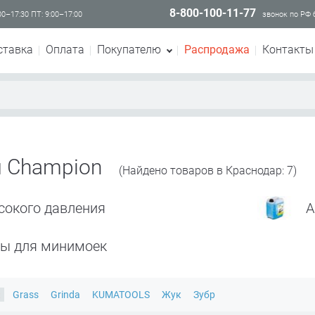
8-800-100-11-77
00–17:30 ПТ: 9:00–17:00
звонок по РФ
ставка
Оплата
Покупателю
Распродажа
Контакты
 Champion
(Найдено товаров в Краснодар: 7)
сокого давления
А
ры для минимоек
×
Grass
Grinda
KUMATOOLS
Жук
Зубр