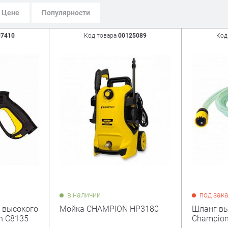
Цене
Популярности
07410
Код товара
00125089
Код
в наличии
под зак
 высокого
Мойка CHAMPION HP3180
Шланг вы
n C8135
Champion,