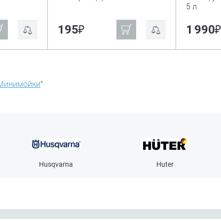
5 л
₽
195
1 990
Минимойки
"
Husqvarna
Huter