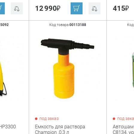
₽
₽
12 990
415
25092
Код товара
00113188
Код
под заказ
под зак
HP3300
Емкость для раствора
Автошам
Champion ,0,3 л
C8134, у