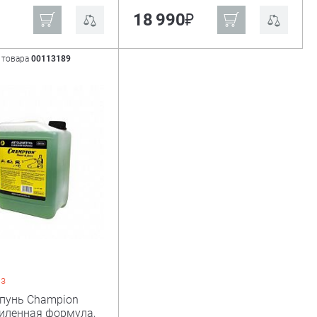
₽
18 990
 товара
00113189
аз
пунь Champion
силенная формула,