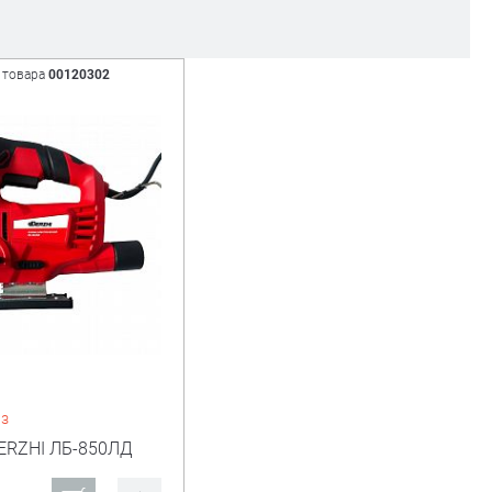
 товара
00120302
аз
ERZHI ЛБ-850ЛД