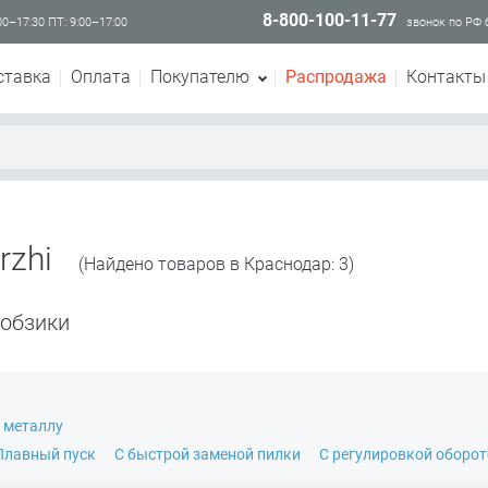
8-800-100-11-77
00–17:30 ПТ: 9:00–17:00
звонок по РФ
ставка
Оплата
Покупателю
Распродажа
Контакты
rzhi
(Найдено товаров в Краснодар: 3)
лобзики
 металлу
Плавный пуск
С быстрой заменой пилки
С регулировкой оборо