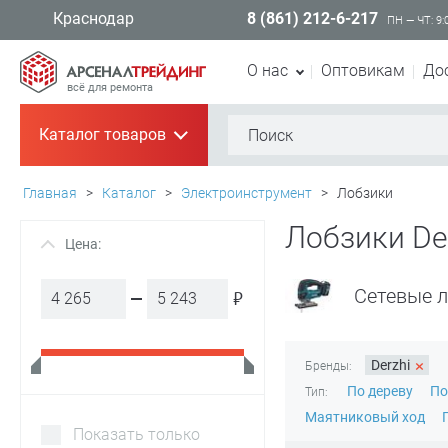
8 (861) 212-6-217
Краснодар
ПН — ЧТ: 9:
О нас
Оптовикам
До
всё для ремонта
Каталог товаров
+
Главная
>
Каталог
>
Электроинструмент
>
Лобзики
Лобзики De
Цена:
+
Сетевые 
₽
×
Derzhi
Бренды:
По дереву
По
Тип:
Маятниковый ход
Показать только