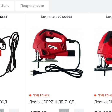
Цене
Популярности
15645
Код товара
00120304
Код
под заказ
под зак
600Д
Лобзик DERZHI ЛБ-710Д
Лобзик D