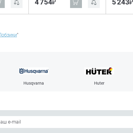
₽
4 754
5 243
Лобзики
"
Husqvarna
Huter