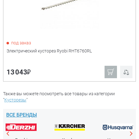
Показать только
под заказ
товары в наличии
Электрический кусторез Ryobi RHT6760RL
Производитель:
+
₽
13 043
Champion
Ryobi
Также вы можете посмотреть все товары из категории
Ещё
"
Кусторезы
"
Тип
+
ВСЕ БРЕНДЫ
аккумуляторный
электрический