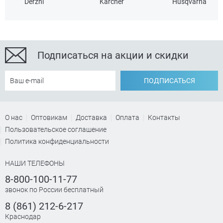
Derzhi
Karcher
Husqvarna
Мощность
+
Подписаться на акции и скидки
ПОДПИСАТЬСЯ
Макс. диаметр реза
+
О нас
Оптовикам
Доставка
Оплата
Контакты
30 мм
Пользовательское соглашение
Политика конфиденциальности
НАШИ ТЕЛЕФОНЫ
8-800-100-11-77
звонок по России бесплатный
8 (861) 212-6-217
Краснодар