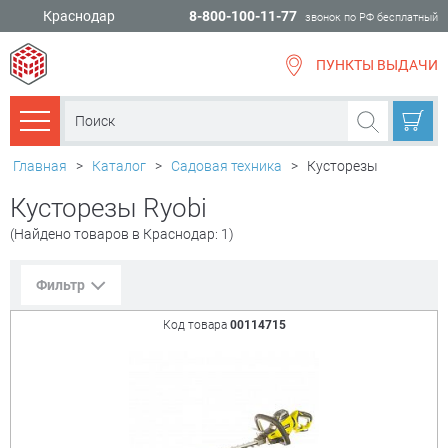
Краснодар
8-800-100-11-77
звонок по РФ бесплатный
ПУНКТЫ ВЫДАЧИ
всё для
ремонта
Каталог товаров
Главная
>
Каталог
>
Садовая техника
>
Кусторезы
Кусторезы Ryobi
(Найдено товаров в Краснодар: 1)
Фильтр
Код товара
00114715
Сорт. по:
Цене
Популярности
Цена:
+
₽