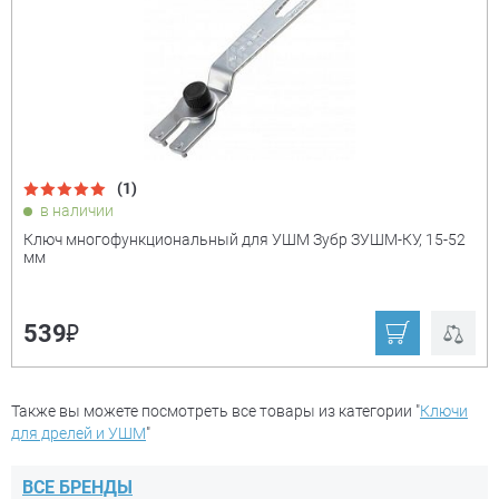
₽
(1)
Показать только
в наличии
товары в наличии
Ключ многофункциональный для УШМ Зубр ЗУШМ-КУ, 15-52
мм
Производитель:
+
₽
539
Matrix
Зубр ручной
инструмент
Также вы можете посмотреть все товары из категории "
Ключи
Ещё
для дрелей и УШМ
"
ВСЕ БРЕНДЫ