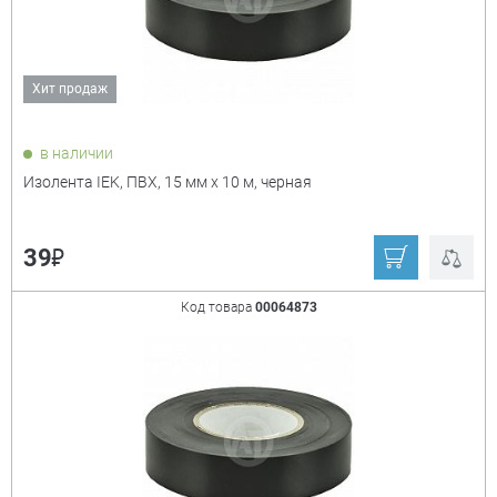
Хит продаж
Показать только
в наличии
товары в наличии
Изолента IEK, ПВХ, 15 мм х 10 м, черная
Производитель:
+
₽
39
ABRO
Smartbuy
Код товара
00064873
Сибин
IEK
Авалон
Ещё
Длина
+