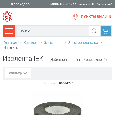
Краснодар
8-800-100-11-77
звонок по РФ бесплатный
ПУНКТЫ ВЫДАЧИ
всё для
ремонта
Каталог товаров
Главная
>
Каталог
>
Электрика
>
Электропроводка
>
Изолента
Изолента IEK
(Найдено товаров в Краснодар: 4)
Фильтр
Код товара
00064740
Сорт. по:
Цене
Популярности
Цена:
+
₽