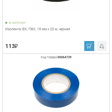
в наличии
Изолента IEK, ПВХ, 19 мм х 20 м, черная
Материал
+
поливинилхлорид
ткань
₽
113
Код товара
00064739