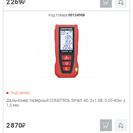
₽
2 269
CONDTROL
IEK
Kraftool
Зубр
Код товара
00124908
Ещё
Мощность
+
под заказ
Дальномер лазерный CONDTROL Smart 40, 2х1,5В, 0,05-40м, ±
1,5 мм
₽
2 870