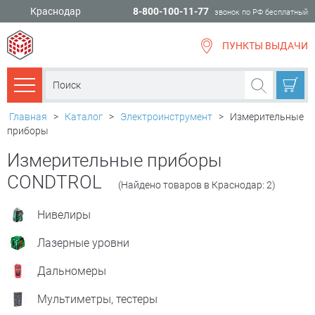
Краснодар
8-800-100-11-77
звонок по РФ бесплатный
ПУНКТЫ ВЫДАЧИ
всё для
ремонта
Каталог товаров
Главная
>
Каталог
>
Электроинструмент
>
Измерительные
приборы
Измерительные приборы
CONDTROL
(Найдено товаров в Краснодар: 2)
Нивелиры
Лазерные уровни
Дальномеры
Мультиметры, тестеры