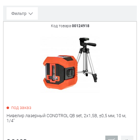
Фильтр
Код товара
00124918
Сорт. по:
Цене
Популярности
Цена:
+
₽
Показать только
под заказ
товары в наличии
Нивелир лазерный CONDTROL QB set, 2x1,5B, ±0,5 мм, 10 м,
1/4''
Производитель:
+