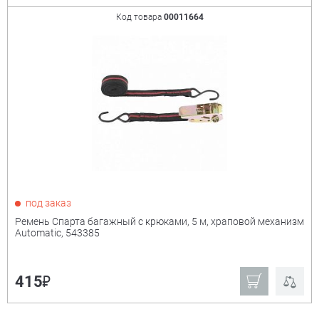
Denzel
Detail
Код товара
00011664
DUTYBOX
Grass
Stels
Palisad
Matrix
Sparta
Кратон
Ещё
Мощность
+
под заказ
Ремень Спарта багажный с крюками, 5 м, храповой механизм
Automatic, 543385
₽
415