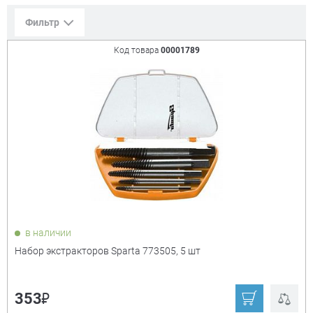
Фильтр
Код товара
00001789
Сорт. по:
Цене
Популярности
Цена:
+
₽
Показать только
в наличии
товары в наличии
Набор экстракторов Sparta 773505, 5 шт
Производитель:
+
₽
353