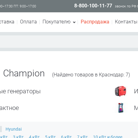
8-800-100-11-77
00–17:30 ПТ: 9:00–17:00
звонок по РФ
ставка
Оплата
Покупателю
Распродажа
Контакты
 Champion
(Найдено товаров в Краснодар: 7)
ые генераторы
И
актное
М
×
Hyundai
 кВт
3 кВт
4 кВт
5 кВт
6 кВт
7 кВт
10 кВт и более