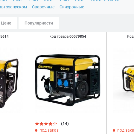
автозапуском
Сварочные
Синхронные
Цене
Популярности
25614
Код товара
00079854
Код
(14)
под заказ
под зак