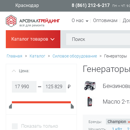
8 (861) 212-6-217
Краснодар
ПН — ЧТ: 9:
О нас
Оптовикам
До
всё для ремонта
Каталог товаров
+
Главная
>
Каталог
>
Силовое оборудование
>
Генераторы
Генераторы
Цена:
+
Бензинов
₽
Масло 2-т
Champion
Бренды:
Показать только
1 кВт
2
Мощность: