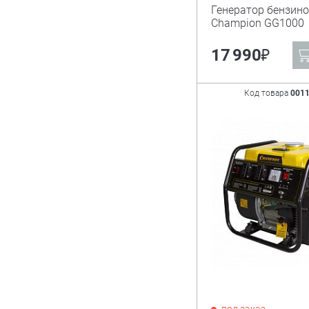
Генератор бензин
Champion GG100
₽
17 990
Код товара
001