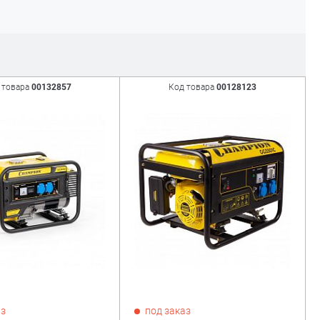
 товара
00132857
Код товара
00128123
аз
под заказ