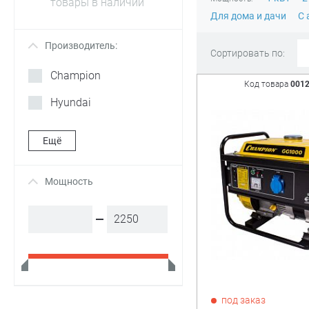
товары в наличии
Для дома и дачи
С 
Производитель:
+
Сортировать по:
Champion
Код товара
001
Hyundai
Ещё
Мощность
+
под заказ