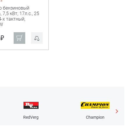
аз
р бензиновый
7,5 кВт, 17л.с., 25
 4-х тактный,
W
₽
1
RedVerg
Champion