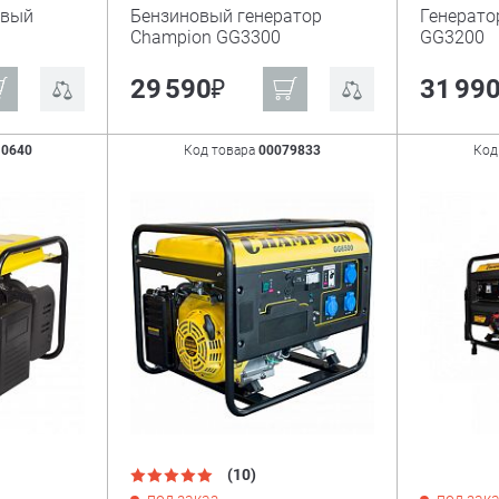
овый
Бензиновый генератор
Генерат
0
Champion GG3300
GG3200
₽
29 590
31 99
10640
Код товара
00079833
Код
(10)