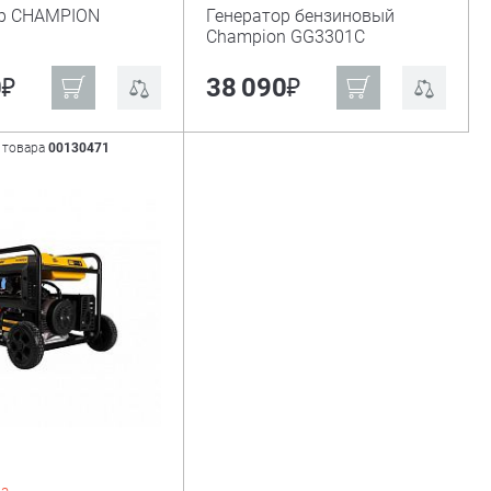
ор CHAMPION
Генератор бензиновый
Champion GG3301C
₽
₽
0
38 090
 товара
00130471