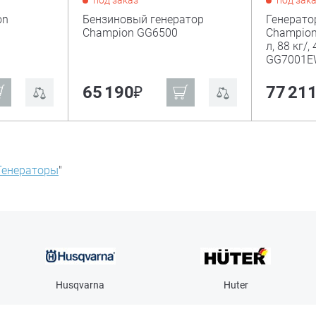
под заказ
под зак
on
Бензиновый генератор
Генерато
Champion GG6500
Champion, 
л, 88 кг/,
GG7001E
₽
65 190
77 21
Генераторы
"
Husqvarna
Huter