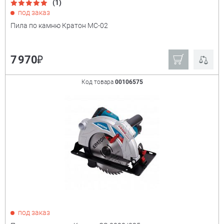
(1)
Показать только
под заказ
товары в наличии
Пила по камню Кратон MC-02
Производитель:
+
₽
7 970
Derzhi
Ryobi
Код товара
00106575
Зубр
Кратон
Ещё
Мощность
+
под заказ