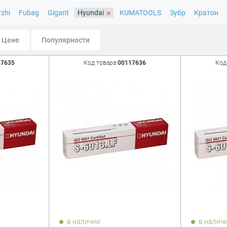
×
rzhi
Fubag
Gigant
Hyundai
KUMATOOLS
Зубр
Кратон
Цене
Популярности
17635
Код товара
00117636
Код
в наличии
в налич