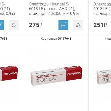
 S-
Электроды Hyundai S-
Электрод
О-21),
6013.LF (аналог АНО-21),
6013.LF (
м, 0,9 кг
стандарт, 2,6х350 мм, 0,9 кг
стандарт,
₽
₽
275
251
17638
Код товара
00117641
Код