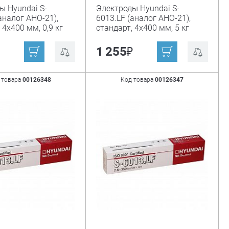
ы Hyundai S-
Электроды Hyundai S-
аналог АНО-21),
6013.LF (аналог АНО-21),
 4х400 мм, 0,9 кг
стандарт, 4х400 мм, 5 кг
₽
1 255
 товара
00126348
Код товара
00126347