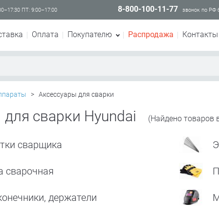
8-800-100-11-77
00–17:30 ПТ: 9:00–17:00
звонок по РФ
ставка
Оплата
Покупателю
Распродажа
Контакты
ппараты
>
Аксессуары для сварки
 для сварки Hyundai
(Найдено товаров в
итки сварщика
Э
а сварочная
П
конечники, держатели
М