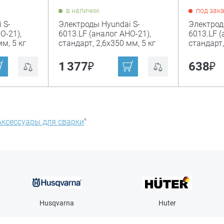
в наличии
под зак
 S-
Электроды Hyundai S-
Электрод
О-21),
6013.LF (аналог АНО-21),
6013.LF (
м, 5 кг
стандарт, 2,6х350 мм, 5 кг
стандарт,
₽
₽
1 377
638
Аксессуары для сварки
"
Husqvarna
Huter