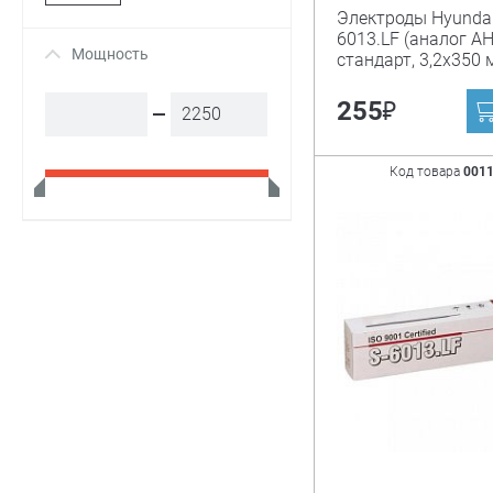
Россия
Электроды Hyundai
6013.LF (аналог АН
Мощность
+
Сибртех
стандарт, 3,2х350 м
₽
255
Код товара
001