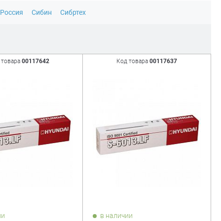
Россия
Сибин
Сибртех
 товара
00117642
Код товара
00117637
ии
в наличии