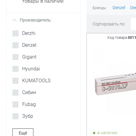
товары в наличии
Denzel
De
Бренды:
Производитель:
+
Сортировать по:
Derzhi
Код товара
001
Denzel
Gigant
Hyundai
KUMATOOLS
Сибин
Fubag
Зубр
Кратон
в наличии
Ещё