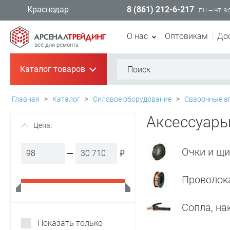
8 (861) 212-6-217
Краснодар
ПН — ЧТ: 9:
О нас
Оптовикам
До
всё для ремонта
Каталог товаров
+
Главная
>
Каталог
>
Силовое оборудование
>
Сварочные а
Аксессуары
Цена:
+
Очки и щ
₽
Проволок
Сопла, на
Показать только