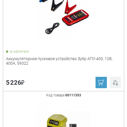
Тип
+
Li-ion
Напряжение
+
в наличии
12 В
18 В
Аккумуляторное пусковое устройство Зубр АПУ-400, 12В,
400А, 59322
Ёмкость аккумулятора
+
₽
5 226
1,5 А*ч
2 А*ч
4 А*ч
Код товара
00111353