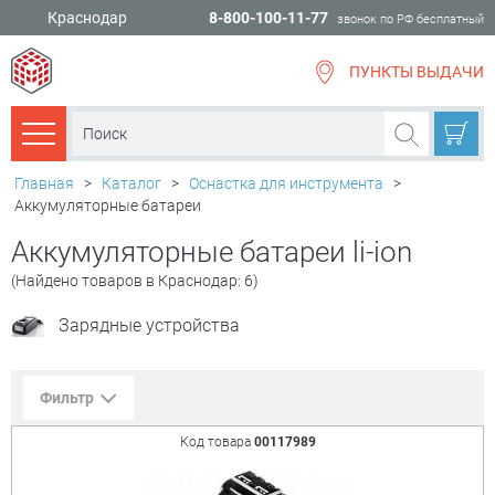
Краснодар
8-800-100-11-77
звонок по РФ бесплатный
ПУНКТЫ ВЫДАЧИ
всё для
ремонта
Каталог товаров
Главная
>
Каталог
>
Оснастка для инструмента
>
Аккумуляторные батареи
Аккумуляторные батареи li-ion
(Найдено товаров в Краснодар: 6)
Зарядные устройства
Фильтр
Код товара
00117989
Сорт. по:
Цене
Популярности