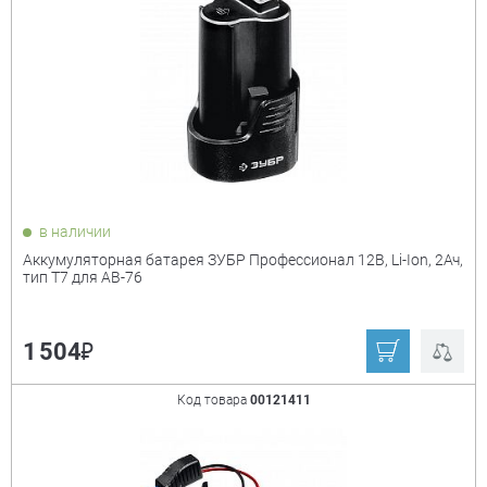
Цена:
+
₽
Показать только
в наличии
товары в наличии
Аккумуляторная батарея ЗУБР Профессионал 12В, Li-Ion, 2Ач,
тип T7 для АВ-76
Производитель:
+
₽
1 504
Champion
Einhell
Ryobi
Зубр
Код товара
00121411
Ещё