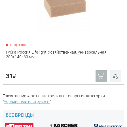
₽
Показать только
под заказ
товары в наличии
Губка Россия Elfe light, хозяйственная, универсальная,
200х140х60 мм
Производитель:
+
₽
31
Derzhi
Denzel
Stayer
Matrix
Также вы можете посмотреть все товары из категории
Зубр
Россия
"
Абразивный инструмент
"
Сибртех
Ещё
ВСЕ БРЕНДЫ