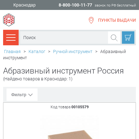
Краснодар
8-800-100-11-77
звонок по РФ бесплатный
ПУНКТЫ ВЫДАЧИ
всё для
ремонта
Каталог товаров
Главная
>
Каталог
>
Ручной инструмент
>
Абразивный
инструмент
Абразивный инструмент Россия
(Найдено товаров в Краснодар: 1)
Фильтр
Код товара
00105579
Сорт. по:
Цене
Популярности
Цена:
+