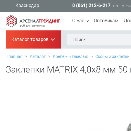
8 (861) 212-6-217
Краснодар
ПН — ЧТ: 9:
О нас
Оптовикам
До
всё для ремонта
Каталог товаров
+
Главная
>
Каталог
>
Крепёж и такелаж
>
Скобы и заклёпки
Заклепки MATRIX 4,0х8 мм 50