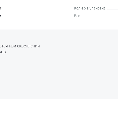
м
Кол-во в упаковке
м
Вес
тся при скреплении
ов.