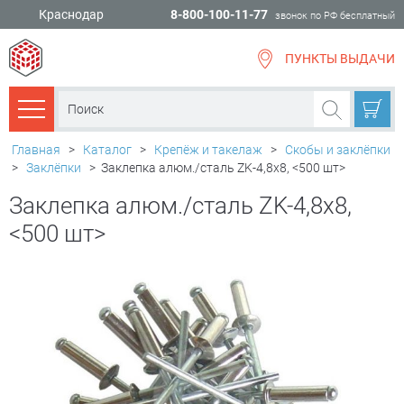
Краснодар
8-800-100-11-77
звонок по РФ бесплатный
ПУНКТЫ ВЫДАЧИ
всё для
ремонта
Каталог товаров
Главная
>
Каталог
>
Крепёж и такелаж
>
Скобы и заклёпки
>
Заклёпки
>
Заклепка алюм./сталь ZK-4,8х8, <500 шт>
Заклепка алюм./сталь ZK-4,8х8,
<500 шт>