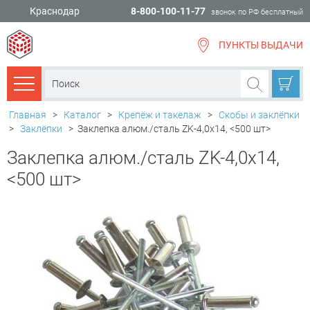
Краснодар
8-800-100-11-77
звонок по РФ бесплатный
ПУНКТЫ ВЫДАЧИ
всё для
ремонта
Каталог товаров
Главная
>
Каталог
>
Крепёж и такелаж
>
Скобы и заклёпки
>
Заклёпки
>
Заклепка алюм./сталь ZK-4,0х14, <500 шт>
Заклепка алюм./сталь ZK-4,0х14,
<500 шт>