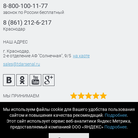
8-800-100-11-77
звонок по России бесплатный
8 (861) 212-6-217
Краснодар
НАШ АДРЕС
г. Краснодар
,
2-е отделение АФ "Солнечная", 9/5
на карте
sales@tdarsenal.ru
МЫ ПРИНИМАЕМ
Наш рейтинг
Мы используем файлы cookie для Вашего удобства пользования
на Яндекс маркет
×
сайтом и повышения качества рекомендаций.
Подробнее
.
Читайте отзывы
Этот сайт использует сервис веб-аналитики Яндекс Метрика,
Этот товар купили 19 человек
предоставляемый компанией ООО «ЯНДЕКС»
Подробнее
.
© 2007-2026 «АРСЕНАЛТРЕЙДИНГ Краснодар» строительные и