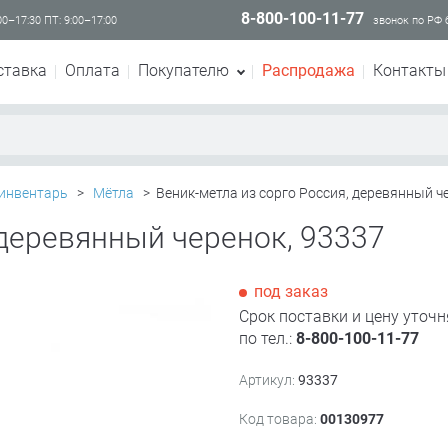
8-800-100-11-77
00–17:30 ПТ: 9:00–17:00
звонок по РФ
ставка
Оплата
Покупателю
Распродажа
Контакты
инвентарь
>
Мётла
>
Веник-метла из сорго Россия, деревянный ч
 деревянный черенок, 93337
под заказ
Срок поставки и цену уточн
по тел.:
8-800-100-11-77
Артикул:
93337
Код товара:
00130977