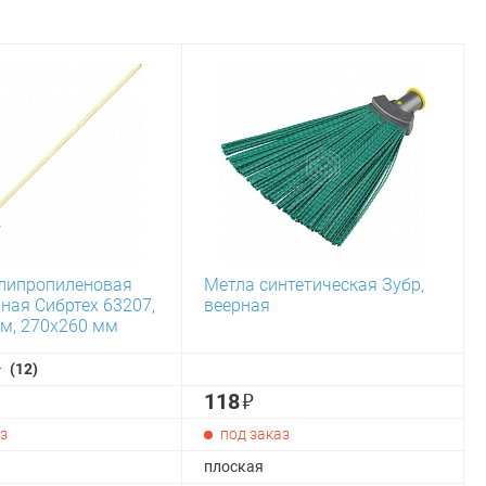
липропиленовая
Метла синтетическая Зубр,
ная Сибртех 63207,
веерная
ом, 270х260 мм
(12)
₽
118
з
под заказ
плоская