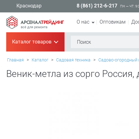
8 (861) 212-6-217
Краснодар
ПН — ЧТ: 9:
О нас
Оптовикам
До
всё для ремонта
Каталог товаров
+
Главная
>
Каталог
>
Садовая техника
>
Садово-огородный 
Веник-метла из сорго Россия,