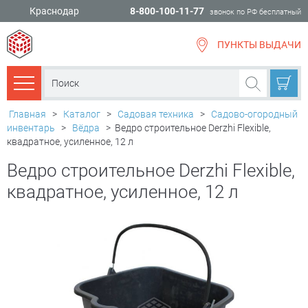
Краснодар
8-800-100-11-77
звонок по РФ бесплатный
ПУНКТЫ ВЫДАЧИ
всё для
ремонта
Каталог товаров
Главная
>
Каталог
>
Садовая техника
>
Садово-огородный
инвентарь
>
Вёдра
>
Ведро строительное Derzhi Flexible,
квадратное, усиленное, 12 л
Ведро строительное Derzhi Flexible,
квадратное, усиленное, 12 л