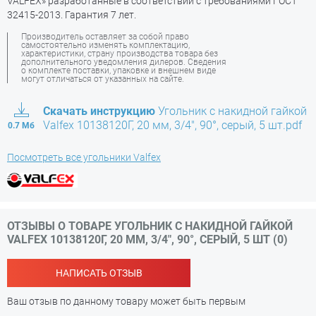
VALFEX» разработанные в соответствии с требованиями ГОСТ
32415-2013. Гарантия 7 лет.
Производитель оставляет за собой право
самостоятельно изменять комплектацию,
характеристики, страну производства товара без
дополнительного уведомления дилеров. Сведения
о комплекте поставки, упаковке и внешнем виде
могут отличаться от указанных на сайте.
Скачать инструкцию
Угольник с накидной гайкой
Valfex 10138120Г, 20 мм, 3/4", 90°, серый, 5 шт.pdf
0.7 Мб
Посмотреть все угольники Valfex
ОТЗЫВЫ О ТОВАРЕ УГОЛЬНИК С НАКИДНОЙ ГАЙКОЙ
VALFEX 10138120Г, 20 ММ, 3/4", 90°, СЕРЫЙ, 5 ШТ (0)
НАПИСАТЬ ОТЗЫВ
Ваш отзыв по данному товару может быть первым