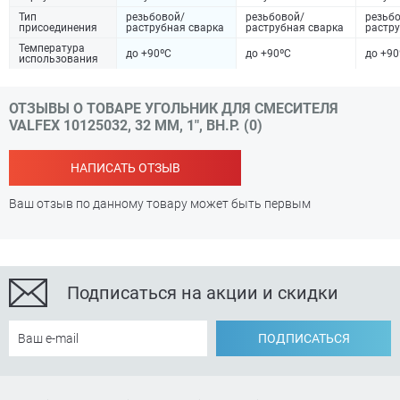
Тип
резьбовой/
резьбовой/
резьб
присоединения
раструбная сварка
раструбная сварка
растру
Температура
до +90ºC
до +90ºC
до +90
использования
ОТЗЫВЫ О ТОВАРЕ УГОЛЬНИК ДЛЯ СМЕСИТЕЛЯ
VALFEX 10125032, 32 ММ, 1", ВН.Р. (0)
НАПИСАТЬ ОТЗЫВ
Ваш отзыв по данному товару может быть первым
Подписаться на акции и скидки
ПОДПИСАТЬСЯ