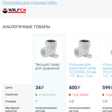
Посмотреть все угольники Valfex
АНАЛОГИЧНЫЕ ТОВАРЫ
Текущий товар
Угольник для
Уголь
для сравнения
смесителя Valfex
смеси
10120020, 20 мм,
10121
1/2", вн.р., 5 шт
1/2", 
₽
₽
34
400
599
Цена
в наличии
под заказ
под
Наличие
Размер
1"
1/2"
1/2"
Материал
полипропилен/
полипропилен/
полип
корпуса
латунь
латунь
латун