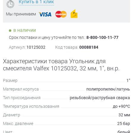
Купить в 1 клик
Мы принимаем
в наличии
Срок поставки и цену уточняйте по тел.:
8-800-100-11-77
Артикул:
10125032
Код товара:
00088184
Характеристики товара Угольник для
смесителя Valfex 10125032, 32 мм, 1", вн.р.
Размер
1"
Материал корпуса
полипропилен/латунь
Тип присоединения
резьбовой/раструбная сварка
Температура использования
до +90ºC
Диаметр
32 мм
Макс. давление
25 бар
Цвет
белый