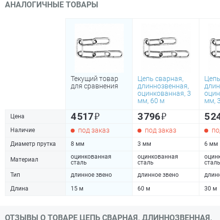
АНАЛОГИЧНЫЕ ТОВАРЫ
Текущий товар
Цепь сварная,
Цепь
для сравнения
длиннозвенная,
длин
оцинкованная, 3
оцин
мм, 60 м
мм, 
₽
₽
4 517
3 796
5 2
Цена
под заказ
под заказ
по
Наличие
Диаметр прутка
8 мм
3 мм
6 мм
оцинкованная
оцинкованная
оцин
Материал
сталь
сталь
стал
Тип
длинное звено
длинное звено
длин
Длина
15 м
60 м
30 м
ОТЗЫВЫ О ТОВАРЕ ЦЕПЬ СВАРНАЯ, ДЛИННОЗВЕННАЯ,