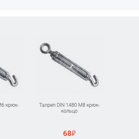
М6 крюк-
Талреп DIN 1480 М8 крюк-
кольцо
₽
68