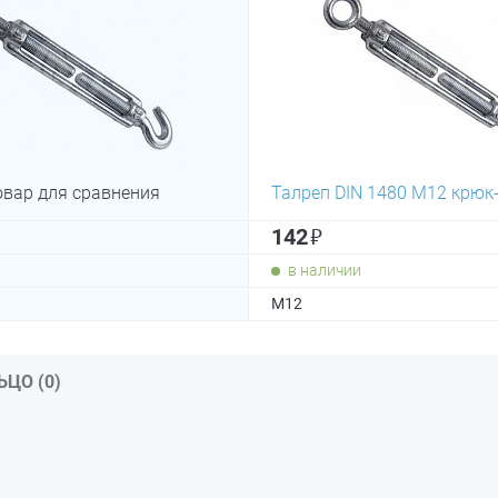
овар для сравнения
Талреп DIN 1480 М12 крюк
₽
142
в наличии
М12
ЬЦО (0)