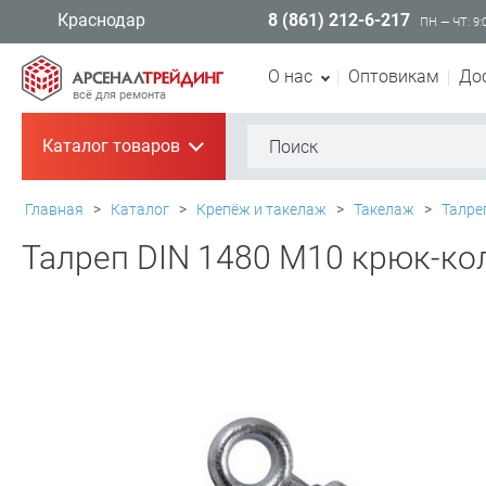
8 (861) 212-6-217
Краснодар
ПН — ЧТ: 9:
О нас
Оптовикам
До
всё для ремонта
Каталог товаров
+
Главная
>
Каталог
>
Крепёж и такелаж
>
Такелаж
>
Талре
Талреп DIN 1480 М10 крюк-ко