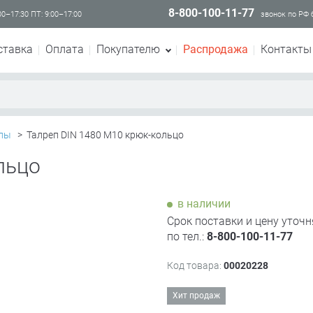
8-800-100-11-77
00–17:30 ПТ: 9:00–17:00
звонок по РФ
ставка
Оплата
Покупателю
Распродажа
Контакты
пы
>
Талреп DIN 1480 М10 крюк-кольцо
льцо
в наличии
Срок поставки и цену уточн
по тел.:
8-800-100-11-77
Код товара:
00020228
Хит продаж