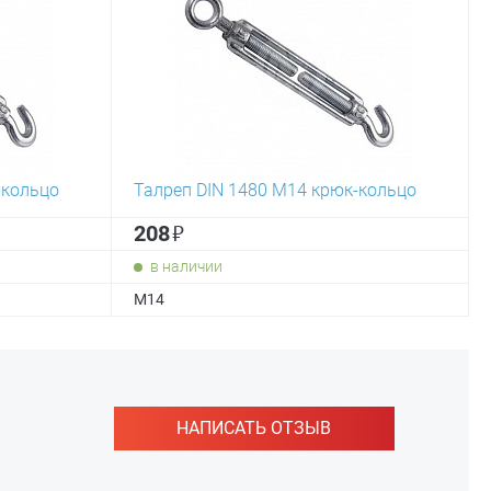
-кольцо
Талреп DIN 1480 М14 крюк-кольцо
₽
208
в наличии
М14
НАПИСАТЬ ОТЗЫВ