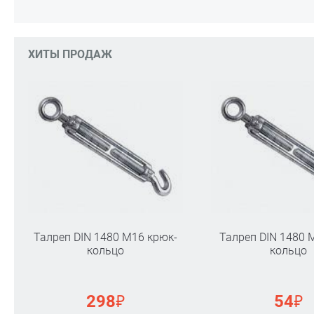
ХИТЫ ПРОДАЖ
Талреп DIN 1480 М16 крюк-
Талреп DIN 1480 
кольцо
кольцо
₽
₽
298
54