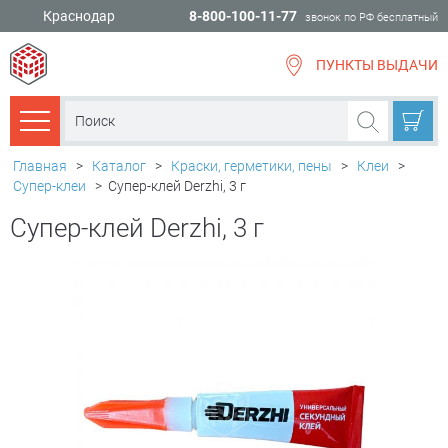
Краснодар
8-800-100-11-77
звонок по РФ бесплатный
ПУНКТЫ ВЫДАЧИ
всё для
ремонта
Каталог товаров
Главная
>
Каталог
>
Краски, герметики, пены
>
Клеи
>
Супер-клеи
>
Супер-клей Derzhi, 3 г
Супер-клей Derzhi, 3 г