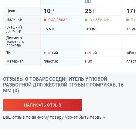
мм
₽
₽
10
25
17
Цена
под заказ
в наличии
в 
Наличие
Внешний
16 мм
16 мм
16 м
диаметр
Диаметр
условного
прохода
Тип
жёсткий
гибкий
жёст
Материал
пластик
ПВХ
плас
ОТЗЫВЫ О ТОВАРЕ СОЕДИНИТЕЛЬ УГЛОВОЙ
РАЗБОРНОЙ ДЛЯ ЖЁСТКОЙ ТРУБЫ ПРОМРУКАВ, 16
ММ (0)
НАПИСАТЬ ОТЗЫВ
Ваш отзыв по данному товару может быть первым