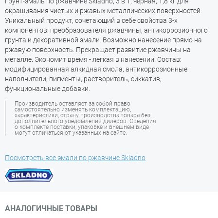
Грунт-эмаль по ржавчине Skladno, 3 в 1, черная, 1,8 кг для
окрашивания чистых и ржавых металлических поверхностей.
Уникальный продукт, сочетающий в себе свойства 3-х
компонентов: преобразователя ржавчины, антикоррозионного
грунта и декоративной эмали. Возможно нанесение прямо на
ржавую поверхность. Прекращает развитие ржавчины на
металле. Экономит время - легкая в нанесении. Состав:
модифицированная алкидная смола, антикоррозионные
наполнители, пигменты, растворитель, сиккатив,
функциональные добавки.
Производитель оставляет за собой право
самостоятельно изменять комплектацию,
характеристики, страну производства товара без
дополнительного уведомления дилеров. Сведения
о комплекте поставки, упаковке и внешнем виде
могут отличаться от указанных на сайте.
Посмотреть все эмали по ржавчине Skladno
АНАЛОГИЧНЫЕ ТОВАРЫ