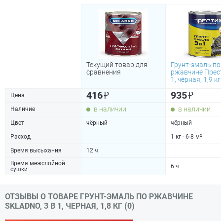
Текущий товар для
Грунт-эмаль по
сравнения
ржавчине Прес
1, чёрная, 1,9 кг
₽
₽
416
935
Цена
в наличии
в наличии
Наличие
Цвет
чёрный
чёрный
Расход
1 кг - 6-8 м²
Время высыхания
12 ч
Время межслойной
6 ч
сушки
ОТЗЫВЫ О ТОВАРЕ ГРУНТ-ЭМАЛЬ ПО РЖАВЧИНЕ
SKLADNO, 3 В 1, ЧЕРНАЯ, 1,8 КГ (0)