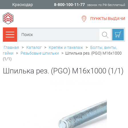
Краснодар
8-800-100-11-77
звонок по РФ бесплатный
ПУНКТЫ ВЫДАЧИ
всё для
ремонта
Каталог товаров
Главная
>
Каталог
>
Крепёж и такелаж
>
Болты, винты,
гайки
>
Резьбовые шпильки
>
Шпилька рез. (PGO) М16х1000
(1/1)
Шпилька рез. (PGO) М16х1000 (1/1)