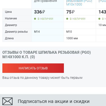
для сравнения
резьбовая (PGO)
(PGO
М10х1000
₽
₽
336
75
14
Цена
в наличии
в наличии
в 
Наличие
Диаметр
10 м
Диаметр резьбы
М14
М10
Длина
1000 мм
ОТЗЫВЫ О ТОВАРЕ ШПИЛЬКА РЕЗЬБОВАЯ (PGO)
М14Х1000 К.П. (0)
НАПИСАТЬ ОТЗЫВ
Ваш отзыв по данному товару может быть первым
Подписаться на акции и скидки