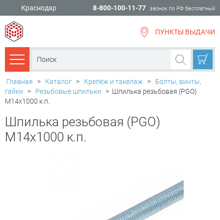
Краснодар
8-800-100-11-77
звонок по РФ бесплатный
ПУНКТЫ ВЫДАЧИ
всё для
ремонта
Каталог товаров
Главная
>
Каталог
>
Крепёж и такелаж
>
Болты, винты,
гайки
>
Резьбовые шпильки
>
Шпилька резьбовая (PGO)
М14х1000 к.п.
Шпилька резьбовая (PGO)
М14х1000 к.п.