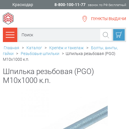
Краснодар
8-800-100-11-77
звонок по РФ бесплатный
ПУНКТЫ ВЫДАЧИ
всё для
ремонта
Каталог товаров
Главная
>
Каталог
>
Крепёж и такелаж
>
Болты, винты,
гайки
>
Резьбовые шпильки
>
Шпилька резьбовая (PGO)
М10х1000 к.п.
Шпилька резьбовая (PGO)
М10х1000 к.п.