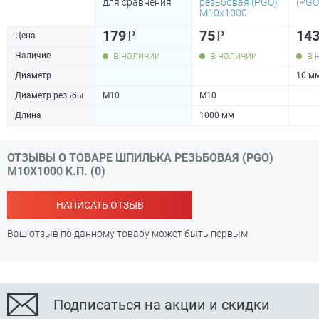
для сравнения
резьбовая (PGO)
(PGO
М10х1000
₽
₽
179
75
14
Цена
в наличии
в наличии
в 
Наличие
Диаметр
10 м
Диаметр резьбы
М10
М10
Длина
1000 мм
ОТЗЫВЫ О ТОВАРЕ ШПИЛЬКА РЕЗЬБОВАЯ (PGO)
М10Х1000 К.П. (0)
НАПИСАТЬ ОТЗЫВ
Ваш отзыв по данному товару может быть первым
Подписаться на акции и скидки