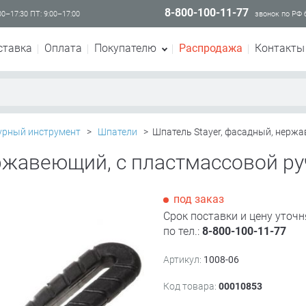
8-800-100-11-77
00–17:30 ПТ: 9:00–17:00
звонок по РФ
ставка
Оплата
Покупателю
Распродажа
Контакты
урный инструмент
>
Шпатели
>
Шпатель Stayer, фасадный, нержа
ржавеющий, с пластмассовой ру
под заказ
Срок поставки и цену уточн
по тел.:
8-800-100-11-77
Артикул:
1008-06
Код товара:
00010853