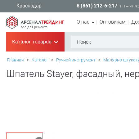
8 (861) 212-6-217
Краснодар
ПН — ЧТ: 9:
О нас
Оптовикам
До
всё для ремонта
Каталог товаров
+
Главная
>
Каталог
>
Ручной инструмент
>
Малярно-штукат
Шпатель Stayer, фасадный, не