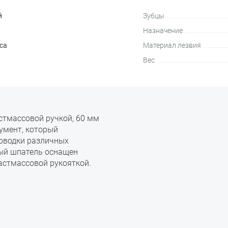
й
Зубцы
Назначение
са
Материал лезвия
Вес
стмассовой ручкой, 60 мм
умент, который
доводки различных
ный шпатель оснащен
стмассовой рукояткой.