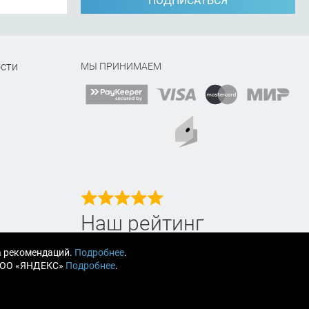
ПОДПИСАТЬСЯ
сти
МЫ ПРИНИМАЕМ
Наш рейтинг
на Яндекс маркет
а рекомендаций.
Подробнее
.
 ООО «ЯНДЕКС»
Подробнее
.
Читайте отзывы