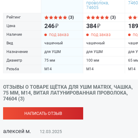
проволока,
7460
74605
(3)
(3)
Рейтинг
₽
₽
246
384
18
Цена
под заказ
под заказ
по
Наличие
Вид
чашечный
чашечный
чаше
Назначение
для УШМ
для УШМ
для 
Диаметр
75 мм
100 мм
65 м
Резьба
М14
М14
М14
ОТЗЫВЫ О ТОВАРЕ ЩЁТКА ДЛЯ УШМ MATRIX, ЧАШКА,
75 ММ, М14, ВИТАЯ ЛАТУНИРОВАННАЯ ПРОВОЛОКА,
74604 (3)
НАПИСАТЬ ОТЗЫВ
алексей м.
12.03.2025