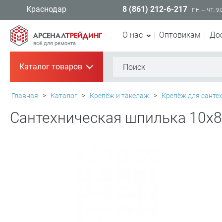
8 (861) 212-6-217
Краснодар
ПН — ЧТ: 9:
О нас
Оптовикам
До
всё для ремонта
Каталог товаров
+
Главная
>
Каталог
>
Крепёж и такелаж
>
Крепёж для санте
Сантехническая шпилька 10х8