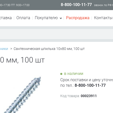
8-800-100-11-77
00–17:30 ПТ: 9:00–17:00
звонок по РФ
ставка
Оплата
Покупателю
Распродажа
Контакты
хники
>
Сантехническая шпилька 10х80 мм, 100 шт
0 мм, 100 шт
в наличии
Срок поставки и цену уточн
по тел.:
8-800-100-11-77
Код товара:
00023911