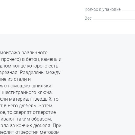
Кол-во в упаковке
Вес
 монтажа различного
прочего) в бетон, камень и
дном конце которого есть
нарезная. Разделены между
ие из стали и
аж с помощью шпильки
 шестигранного ключа.
Если материал твердый, то
т в него дюбель. Затем
е, то сверлят отверстие
ливают таким образом,
ала за кончик дюбеля. При
верлят отверстия методом