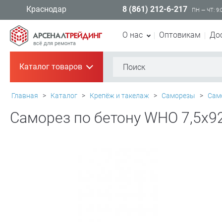
8 (861) 212-6-217
Краснодар
ПН — ЧТ: 9:
О нас
Оптовикам
До
всё для ремонта
Каталог товаров
+
Главная
>
Каталог
>
Крепёж и такелаж
>
Саморезы
>
Сам
Саморез по бетону WHO 7,5х92