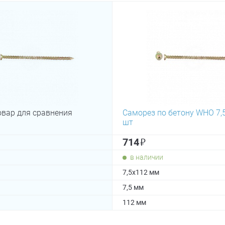
овар для сравнения
Саморез по бетону WHO 7,5
шт
₽
714
в наличии
7,5х112 мм
7,5 мм
112 мм