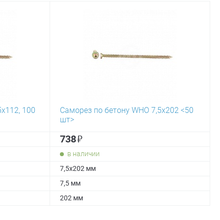
х112, 100
Саморез по бетону WHO 7,5х202 <50
шт>
₽
738
в наличии
7,5х202 мм
7,5 мм
202 мм