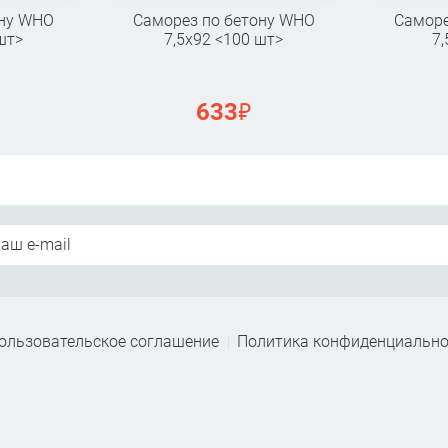
ону WHO
Саморез по бетону WHO
Саморе
шт>
7,5х92 <100 шт>
7,
₽
633
ользовательское соглашение
Политика конфиденциально