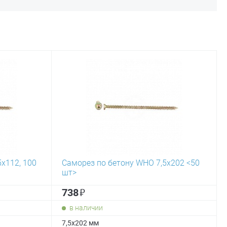
х112, 100
Саморез по бетону WHO 7,5х202 <50
шт>
₽
738
в наличии
7,5х202 мм