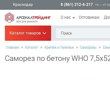
8 (861) 212-6-217
Краснодар
ПН — ЧТ: 9:
О нас
Оптовикам
До
всё для ремонта
Каталог товаров
+
Главная
>
Каталог
>
Крепёж и такелаж
>
Саморезы
>
Сам
Саморез по бетону WHO 7,5х5