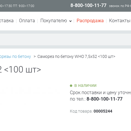
8-800-100-11-77
00–17:30 ПТ: 9:00–17:00
звонок по РФ
ставка
Оплата
Покупателю
Распродажа
Контакты
орезы по бетону
>
Саморез по бетону WHO 7,5х52 <100 шт>
2 <100 шт>
в наличии
Срок поставки и цену уточн
по тел.:
8-800-100-11-77
Код товара:
00005244