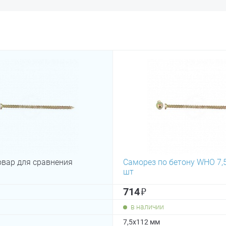
овар для сравнения
Саморез по бетону WHO 7,5
шт
₽
714
в наличии
7,5х112 мм