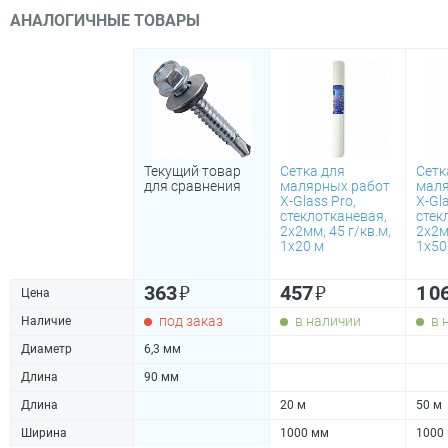
АНАЛОГИЧНЫЕ ТОВАРЫ
Текущий товар
Сетка для
Сетк
для сравнения
малярных работ
маля
X-Glass Pro,
X-Gla
стеклотканевая,
стек
2х2мм, 45 г/кв.м,
2х2м
1х20 м
1х50
₽
₽
363
457
1 0
Цена
под заказ
в наличии
в 
Наличие
Диаметр
6,3 мм
Длина
90 мм
Длина
20 м
50 м
Ширина
1000 мм
1000