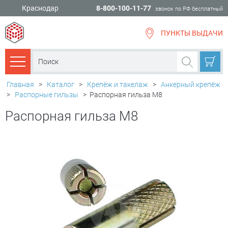
Краснодар
8-800-100-11-77
звонок по РФ бесплатный
ПУНКТЫ ВЫДАЧИ
всё для
ремонта
Каталог товаров
Главная
>
Каталог
>
Крепёж и такелаж
>
Анкерный крепёж
>
Распорные гильзы
>
Распорная гильза М8
Распорная гильза М8