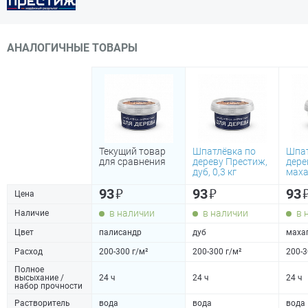
АНАЛОГИЧНЫЕ ТОВАРЫ
Текущий товар
Шпатлёвка по
Шпат
для сравнения
дереву Престиж,
дере
дуб, 0,3 кг
махаг
₽
₽
93
93
93
Цена
в наличии
в наличии
в 
Наличие
Цвет
палисандр
дуб
маха
Расход
200-300 г/м²
200-300 г/м²
200-3
Полное
высыхание /
24 ч
24 ч
24 ч
набор прочности
Растворитель
вода
вода
вода