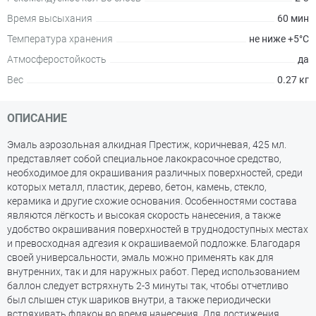
Время высыхания
60 мин
Температура хранения
не ниже +5°С
Атмосферостойкость
да
Вес
0.27 кг
ОПИСАНИЕ
Эмаль аэрозольная алкидная Престиж, коричневая, 425 мл.
представляет собой специальное лакокрасочное средство,
необходимое для окрашивания различных поверхностей, среди
которых металл, пластик, дерево, бетон, камень, стекло,
керамика и другие схожие основания. Особенностями состава
являются лёгкость и высокая скорость нанесения, а также
удобство окрашивания поверхностей в труднодоступных местах
и превосходная адгезия к окрашиваемой подложке. Благодаря
своей универсальности, эмаль можно применять как для
внутренних, так и для наружных работ. Перед использованием
баллон следует встряхнуть 2-3 минуты так, чтобы отчетливо
был слышен стук шариков внутри, а также периодически
встряхивать флакон во время нанесения. Для достижения