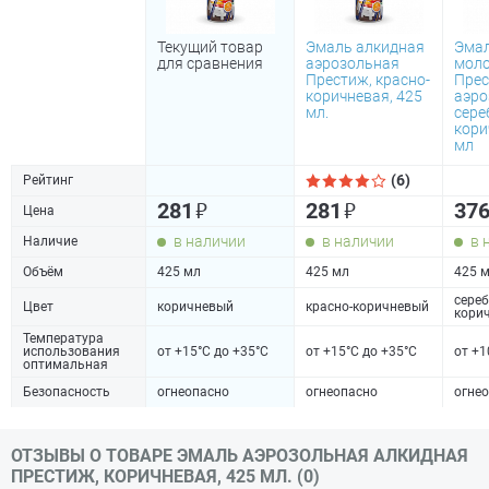
Текущий товар
Эмаль алкидная
Эма
для сравнения
аэрозольная
моло
Престиж, красно-
Прес
коричневая, 425
аэро
мл.
сере
кори
мл
(6)
Рейтинг
₽
₽
281
281
37
Цена
в наличии
в наличии
в 
Наличие
Объём
425 мл
425 мл
425 
сереб
Цвет
коричневый
красно-коричневый
кори
Температура
использования
от +15°C до +35°C
от +15°C до +35°C
от +1
оптимальная
Безопасность
огнеопасно
огнеопасно
огне
ОТЗЫВЫ О ТОВАРЕ ЭМАЛЬ АЭРОЗОЛЬНАЯ АЛКИДНАЯ
ПРЕСТИЖ, КОРИЧНЕВАЯ, 425 МЛ. (0)