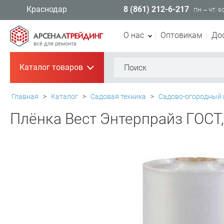
8 (861) 212-6-217
Краснодар
ПН — ЧТ: 9:
О нас
Оптовикам
До
всё для ремонта
Каталог товаров
+
Главная
>
Каталог
>
Садовая техника
>
Садово-огородный 
Плёнка Вест Энтерпрайз ГОСТ,