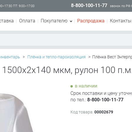
8-800-100-11-77
00–17:30 ПТ: 9:00–17:00
звонок по РФ
ставка
Оплата
Покупателю
Распродажа
Контакты
инвентарь
>
Плёнка и тепло-пароизоляция
>
Плёнка Вест Энтерпр
 1500х2х140 мкм, рулон 100 п.м
в наличии
Срок поставки и цену уточн
по тел.:
8-800-100-11-77
Код товара:
00002679