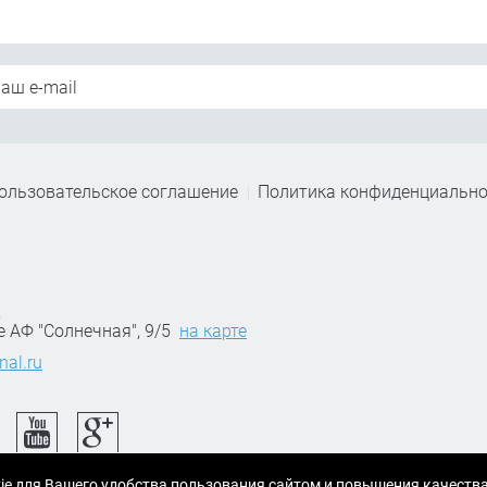
ользовательское соглашение
Политика конфиденциально
,
е АФ "Солнечная", 9/5
на карте
nal.ru
ie для Вашего удобства пользования сайтом и повышения качеств