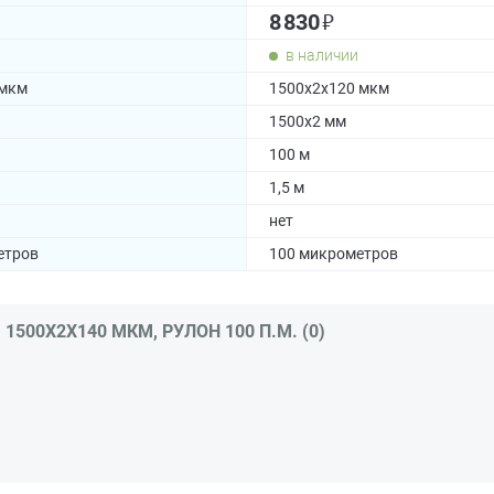
₽
8 830
в наличии
 мкм
1500х2х120 мкм
1500x2 мм
100 м
1,5 м
нет
етров
100 микрометров
1500Х2Х140 МКМ, РУЛОН 100 П.М. (0)