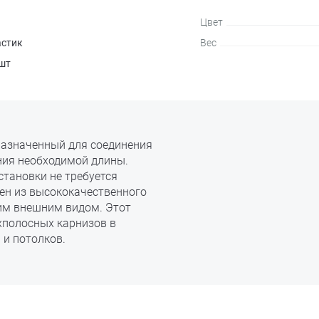
Цвет
астик
Вес
шт
дназначенный для соединения
ния необходимой длины.
становки не требуется
ен из высококачественного
ким внешним видом. Этот
хполосных карнизов в
и потолков.