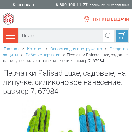
Краснодар
8-800-100-11-77
звонок по РФ бесплатный
ПУНКТЫ ВЫДАЧИ
всё для
ремонта
Каталог товаров
Главная
>
Каталог
>
Оснастка для инструмента
>
Средства
защиты
>
Рабочие перчатки
>
Перчатки Palisad Luxe, садовые,
на липучке, силиконовое нанесение, размер 7, 67984
Перчатки Palisad Luxe, садовые, на
липучке, силиконовое нанесение,
размер 7, 67984