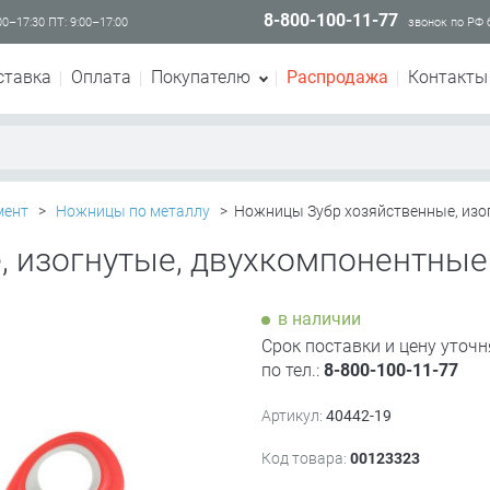
8-800-100-11-77
00–17:30 ПТ: 9:00–17:00
звонок по РФ
ставка
Оплата
Покупателю
Распродажа
Контакты
мент
>
Ножницы по металлу
>
Ножницы Зубр хозяйственные, изог
 изогнутые, двухкомпонентные 
в наличии
Срок поставки и цену уточн
по тел.:
8-800-100-11-77
Артикул:
40442-19
Код товара:
00123323