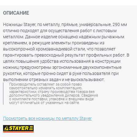
ОПИСАНИЕ
Ножницы Stayer, по металлу, прямые, универсальные, 290 мм
отлично подходят для осуществления работ с листовым
металлом. Данное изделие оснащено надёжным рычажным
креплением, а режущие элементы произведены из
высокопрочной хромованадиевой стали, что позволяет
гарантировать превосходный результат профильных работ. В
целях повышения удобства использования в конструкции
ножниц предусмотрены эргономичные двухкомпонентные
рукоятки, которые прочно сидят в руке пользователя при
выполнении отрезных задач и не выскальзывают.
Производитель оставляет за собой право
самостоятельно изменять комплектацию,
характеристики, страну производства товара без
дополнительного уведомления дилеров. Сведения
о комплекте поставки, упаковке и внешнем виде
могут отличаться от указанных на сайте.
Посмотреть все ножницы по металлу Stayer