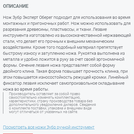
ОПИСАНИЕ
Нож Зубр Эксперт Оберег подходит для использования во время
монтажных и пригоночных работ. Нож можно использовать для
разрезания древесины, пластмассы, и ткани. Лезвие
инструмента изготовлено из высококачественной нержавеющей
стали, что делает его прочным к внешним механическим
воздействиям. Кроме того подобный материал препятствует
быстрому износу и затуплению ножа. Рукоятка выполнена из
металла и удобно ложится в руку за счет своей эргономичной
формы. Сечение лезвия ножа представляет собой форму
двойного клина. Такая форма повышает прочность клинка, при
этом повышается износостойкость режущей кромки. Линейный
фиксатор лезвия исключает самопроизвольное складывание
ножа во время работы.
Производитель оставляет за собой право
самостоятельно изменять комплектацию,
характеристики, страну производства товара без
дополнительного уведомления дилеров. Сведения
о комплекте поставки, упаковке и внешнем виде
могут отличаться от указанных на сайте.
Посмотреть все ножи Зубр ручной инструмент