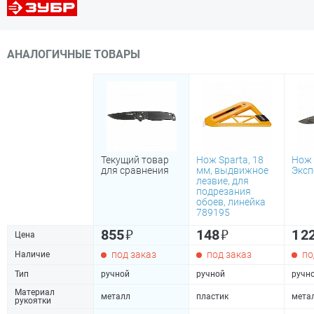
АНАЛОГИЧНЫЕ ТОВАРЫ
Текущий товар
Нож Sparta, 18
Нож 
для сравнения
мм, выдвижное
Эксп
лезвие, для
подрезания
обоев, линейка
789195
₽
₽
855
148
1 2
Цена
под заказ
под заказ
по
Наличие
Тип
ручной
ручной
ручн
Материал
металл
пластик
мета
рукоятки